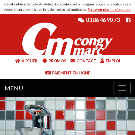
Ce site utilise Google Analytics. En continuant à naviguer, vous nous autorisez à
déposer un cookie à des fins de mesure d'audience.
En savoir plus ou s'opposer
.
03 86 46 90 73
ACCUEIL
PROMOS
CONTACT
EMPLOI
PAIEMENT EN LIGNE
MENU